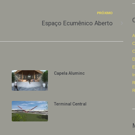
PRÓXIMO
Espaço Ecumênico Aberto
A
C
C
D
E
Capela Aluminc
I
R
R
Terminal Central