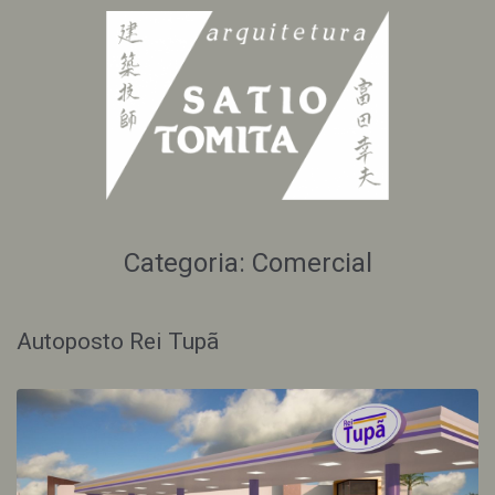
Categoria:
Comercial
Autoposto Rei Tupã