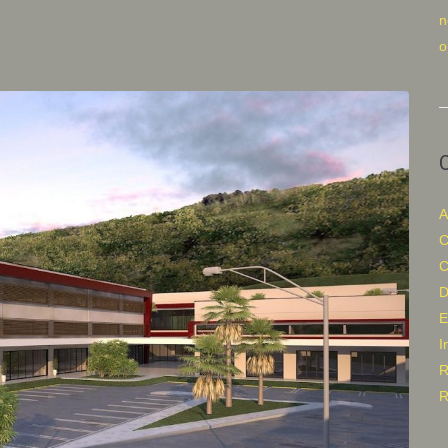
n
o
A
C
C
D
E
I
R
R