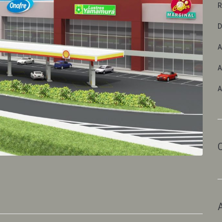
R
D
A
A
A