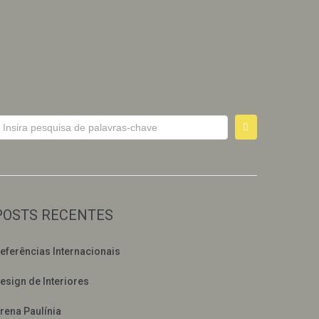
POSTS RECENTES
eferências Internacionais
esign de Interiores
rena Paulínia