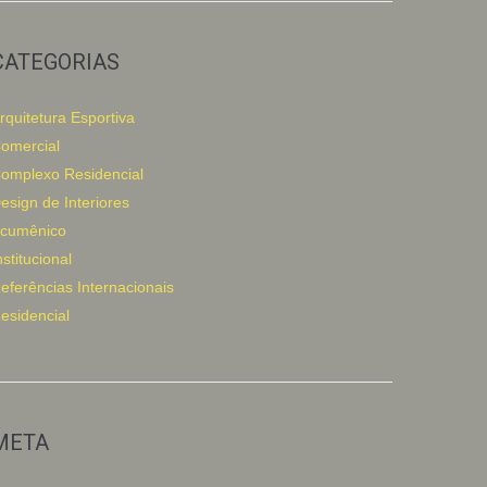
CATEGORIAS
rquitetura Esportiva
omercial
omplexo Residencial
esign de Interiores
cumênico
nstitucional
eferências Internacionais
esidencial
META